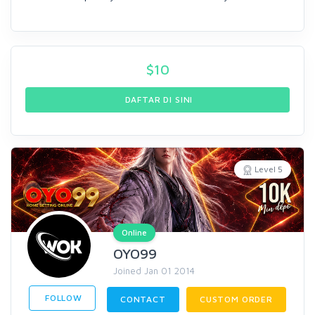
$
10
DAFTAR DI SINI
Level 5
Online
OYO99
Joined Jan 01 2014
FOLLOW
CONTACT
CUSTOM ORDER