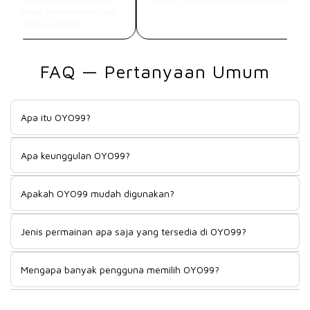
ngalaman bermain menjadi
lebih nyaman.
FAQ — Pertanyaan Umum
Apa itu OYO99?
OYO99 adalah platform permainan slot online yang
Apa keunggulan OYO99?
menyediakan berbagai pilihan game dalam satu tempat
dengan tampilan yang mudah digunakan.
OYO99 menawarkan navigasi yang sederhana, akses yang
Apakah OYO99 mudah digunakan?
praktis, serta koleksi permainan slot yang beragam.
Ya, OYO99 dirancang dengan antarmuka yang ramah
Jenis permainan apa saja yang tersedia di OYO99?
pengguna sehingga mudah diakses oleh pemula maupun
pemain berpengalaman.
OYO99 menyediakan berbagai kategori permainan slot
Mengapa banyak pengguna memilih OYO99?
online yang dapat dipilih sesuai preferensi pengguna.
Karena OYO99 menawarkan kemudahan akses, pilihan